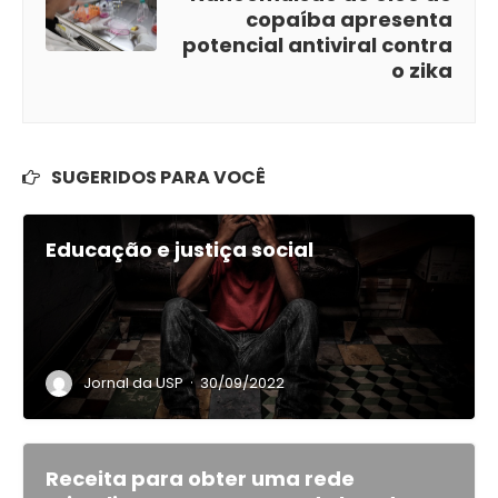
copaíba apresenta
potencial antiviral contra
o zika
SUGERIDOS PARA VOCÊ
Educação e justiça social
·
Jornal da USP
30/09/2022
Receita para obter uma rede