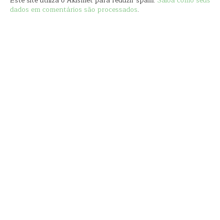
Este site utiliza o Akismet para reduzir spam.
Saiba como seus
dados em comentários são processados
.