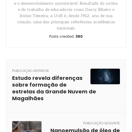
e o desenvolvimento sustentável. Resultado do sonho
e do trabalho de educadores como Darcy Ribeiro e
Anísio Teixeira, a UnB é, desde 1962, ano de sua
criação, uma das principais referências acadêmicas
nacionais.
Posts created:
380
PUBLICAÇÃO ANTERIOR
Estudo revela diferenças
sobre formação de
estrelas da Grande Nuvem de
Magalhães
PUBLICAÇÃO SEGUINTE
Nanoemulsão de óleo de