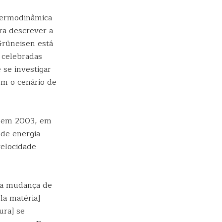
 termodinâmica
ra descrever a
Grüneisen está
 celebradas
se investigar
em o cenário de
z em 2003, em
 de energia
velocidade
 a mudança de
la matéria]
ura] se