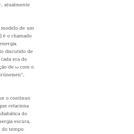
r, atualmente
lo modelo de um
a] é o chamado
energia.
do discutido de
 cada era do
ação de ω com o
Grüneisen”,
ue o contínuo
que relaciona
diabática do
ergia escura,
 do tempo.