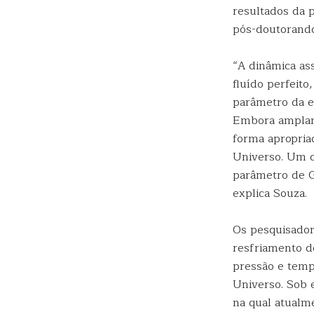
resultados da 
pós-doutorando
“A dinâmica as
fluído perfeit
parâmetro da eq
Embora amplamen
forma apropria
Universo. Um d
parâmetro de G
explica Souza.
Os pesquisador
resfriamento do
pressão e tempe
Universo. Sob 
na qual atualm