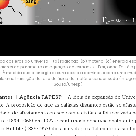
o das eras do Universo – (a) radiação, (b) matéria, (c) energia es
valores do parâmetro da equação de estado ω = Γeff, onde Γeff é o
o. À medida que a energia escura passa a dominar, ocorre uma mu
ula uma transição de fase da física da matéria condensada (image
Souza/Unesp)
rantes | Agência FAPESP
– A ideia da expansão do Unive
. A proposição de que as galáxias distantes estão se afast
dade de afastamento cresce com a distância foi teorizada p
re (1894-1966) em 1927 e confirmada observacionalmente 
n Hubble (1889-1953) dois anos depois. Tal confirmação fo