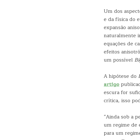
Um dos aspecto
e da física do 
expansão aniso
naturalmente i
equações de ca
efeitos anisot
um possível
Bi
A hipótese do
artigo
publica
escura for suf
crítica, isso 
“Ainda sob a p
um regime de e
para um regime