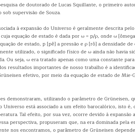
pesquisa de doutorado de Lucas Squillante, o primeiro auto
 sob supervisão de Souza.
sociada à expansão do Universo é geralmente descrita pe
o, cuja equação de estado é dada por ω = p/ρ, onde ω [ômeg
uação de estado, p [pê] a pressão e ρ [rô] a densidade de 
te utilizado, o significado físico de ω ainda não havia si
da. Ou seja, ω era tratado apenas como uma constante para
os resultados importantes de nosso trabalho é a identific
rüneisen efetivo, por meio da equação de estado de Mie-
es demonstraram, utilizando o parâmetro de Grüneisen, q
 Universo está associado a um efeito barocalórico, isto é, 
ratura. Tal efeito, por sua vez, ocorre devido à expansão a
essa perspectiva, propuseram que, na era dominada pela en
ente nos encontramos, o parâmetro de Grüneisen depende