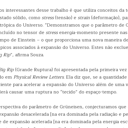
s interessantes desse trabalho é que utiliza conceitos da
estado sólido, como
stress
(tensão) e
strain
(deformação), pa
trópica do Universo. “Demonstramos que o parâmetro de 
ncluído no tensor de
stress
energia-momento presente nas
mpo de Einstein – o que proporciona uma nova maneira de 
rópicos associados à expansão do Universo. Estes não exclu
g Rip
”, afirma Souza.
Big Rip
(Grande Ruptura) foi apresentada pela primeira ve
do em
Physical Review Letters
. Ela diz que, se a quantidade
iciente para acelerar a expansão do Universo além de uma 
poderá causar uma ruptura no “tecido” do espaço-tempo.
erspectiva do parâmetro de Grüneisen, conjecturamos que
xpansão desacelerada [na era dominada pela radiação e pe
 de expansão acelerada [na era dominada pela energia esc