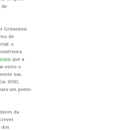
o de
st Grüneisen
tro de
rial: o
isotérmica.
aram
que a
ão entre o
amente nas
 Em 2010,
para um ponto
adores da
crever
m dos