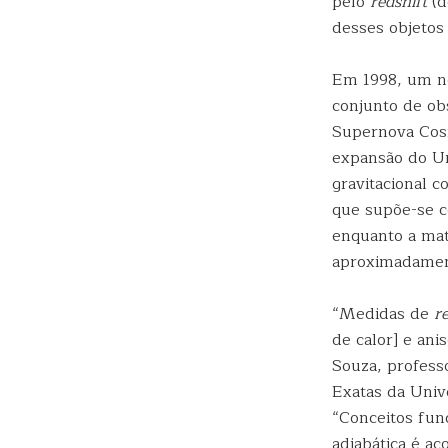
pelo
redshift
(d
desses objetos
Em 1998, um no
conjunto de ob
Supernova Cos
expansão do Un
gravitacional 
que supõe-se c
enquanto a ma
aproximadamen
“Medidas de
r
de calor] e ani
Souza, profess
Exatas da Univ
“Conceitos fun
adiabática é a