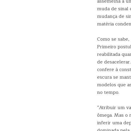
assemelha a um
muda de sinal 
mudança de sina
matéria conden
Como se sabe, 
Primeiro postul
reabilitada qu
de desacelera
confere à const
escura se mant
modelos que a
no tempo.
“Atribuir um va
ômega. Mas o 
inferir uma de
dominada pela 