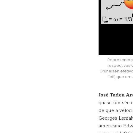
Representaçã
respectivos 
Grüneisen efetiv
Γeff, que em
José Tadeu A
quase um século
de que a veloci
Georges Lemaît
americano Edwi