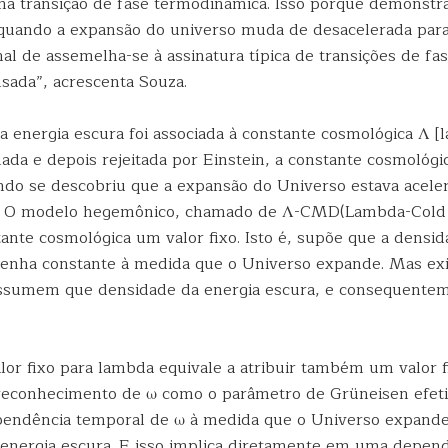
a transição de fase termodinâmica. Isso porque demonst
quando a expansão do universo muda de desacelerada para 
l de assemelha-se à assinatura típica de transições de fas
sada”, acrescenta Souza.
a energia escura foi associada à constante cosmológica Λ [
ada e depois rejeitada por Einstein, a constante cosmológic
ando se descobriu que a expansão do Universo estava acel
r. O modelo hegemônico, chamado de Λ-CMD(Lambda-Cold 
ante cosmológica um valor fixo. Isto é, supõe que a densid
enha constante à medida que o Universo expande. Mas ex
ssumem que densidade da energia escura, e consequentem
lor fixo para lambda equivale a atribuir também um valor f
reconhecimento de ω como o parâmetro de Grüneisen efet
pendência temporal de ω à medida que o Universo expande
energia escura. E isso implica diretamente em uma depen