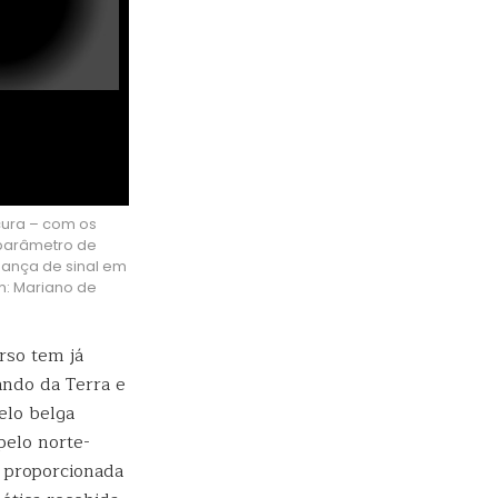
cura – com os
 parâmetro de
dança de sinal em
m: Mariano de
rso tem já
ando da Terra e
elo belga
pelo norte-
i proporcionada