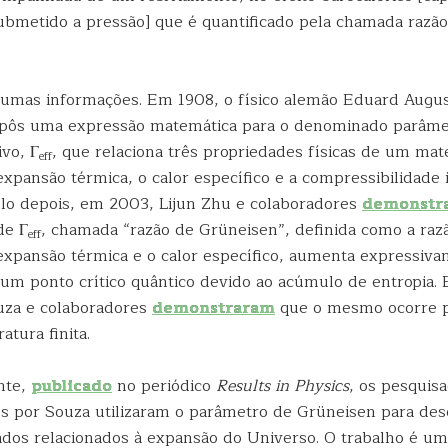
ubmetido a pressão] que é quantificado pela chamada razã
umas informações. Em 1908, o físico alemão Eduard Augu
opôs uma expressão matemática para o denominado parâme
ivo, Γ
, que relaciona três propriedades físicas de um mate
eff
expansão térmica, o calor específico e a compressibilidade 
o depois, em 2003, Lijun Zhu e colaboradores
demonstr
de Γ
, chamada “razão de Grüneisen”, definida como a raz
eff
 expansão térmica e o calor específico, aumenta expressiv
 um ponto crítico quântico devido ao acúmulo de entropia.
uza e colaboradores
demonstraram
que o mesmo ocorre 
atura finita.
nte,
publicado
no periódico
Results in Physics
, os pesquis
s por Souza utilizaram o parâmetro de Grüneisen para des
cados relacionados à expansão do Universo. O trabalho é u