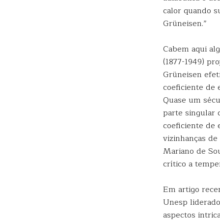
calor quando s
Grüneisen.”
Cabem aqui alg
(1877-1949) pr
Grüneisen efet
coeficiente de 
Quase um sécul
parte singular 
coeficiente de
vizinhanças de
Mariano de So
crítico a temper
Em artigo rece
Unesp liderado
aspectos intri