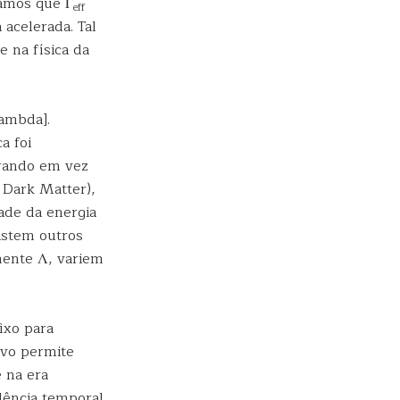
ramos que Γ
eff
acelerada. Tal
e na física da
lambda].
a foi
erando em vez
Dark Matter),
ade da energia
istem outros
ente Λ, variem
ixo para
ivo permite
 na era
dência temporal