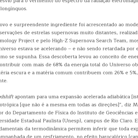
esvio para o vermelho) do espectro da radiação eletromagn
 longínquos.
vo e surpreendente ingrediente foi acrescentado ao mod
servações de estrelas supernovas muito distantes, realizad
mology Project e pelo High-Z Supernova Search Team, mo
iverso estava se acelerando – e não sendo retardada por e
como se supunha. Essa descoberta levou ao conceito de ener
ontribuir com mais de 68% da energia total do Universo ob
téria escura e a matéria comum contribuem com 26% e 5%,
te.
edshift
apontam para uma expansão acelerada adiabática [ist
sotrópica [que não é a mesma em todas as direções]”, diz 
or do Departamento de Física do Instituto de Geociências e
ersidade Estadual Paulista (Unesp), campus de Rio Claro. 
damentais da termodinâmica permitem inferir que toda ex
companhada de um resfriamento, no efeito barocalórico [cap