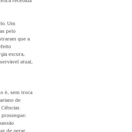
ética recebida
elo. Um
as pelo
straram que a
feito
gia escura,
servável atual,
o é, sem troca
Mariano de
 Ciências
E prossegue:
pansão
az de gerar