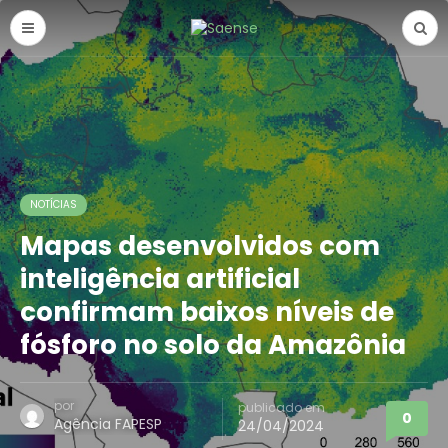
NOTÍCIAS
Mapas desenvolvidos com
inteligência artificial
confirmam baixos níveis de
fósforo no solo da Amazônia
por
publicado em
0
Agência FAPESP
24/04/2024