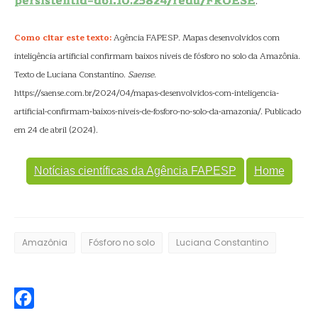
persistentId=doi:10.25824/redu/FROESE
.
Como citar este texto:
Agência FAPESP. Mapas desenvolvidos com
inteligência artificial confirmam baixos níveis de fósforo no solo da Amazônia.
Texto de Luciana Constantino.
Saense
.
https://saense.com.br/2024/04/mapas-desenvolvidos-com-inteligencia-
artificial-confirmam-baixos-niveis-de-fosforo-no-solo-da-amazonia/. Publicado
em 24 de abril (2024).
Notícias científicas da Agência FAPESP
Home
Amazônia
Fósforo no solo
Luciana Constantino