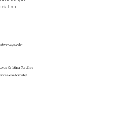
cial no
seto-e-capaz-de-
o de Cristina Tordin e
oencas-em-tomate/.