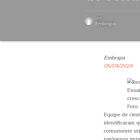
por
Embrapa
Embrapa
05/04/2024
Ensai
cresc
Foto:
Equipe de cient
identificaram 
comumente util
patógenos impo