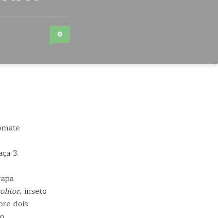
0
ça 3.
rapa
olitor
, inseto
bre dois
o