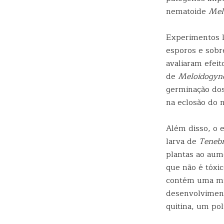
nematoide
Mel
Experimentos l
esporos e sobr
avaliaram efeit
de
Meloidogyne
germinação dos
na eclosão do 
Além disso, o 
larva de
Tenebr
plantas ao aum
que não é tóxic
contém uma mic
desenvolviment
quitina, um pol