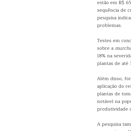
estão em R$ 65
sequência de cu
pesquisa indic
problemas.
Testes em cond
sobre a
murcha
18% na severi
plantas de até
Além disso, fo
aplicação do r
plantas de tom
notável na pop
produtividade d
A pesquisa tam