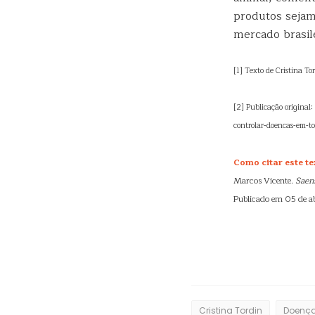
produtos sejam
mercado brasilei
[1] Texto de Cristina T
[2] Publicação origina
controlar-doencas-em-t
Como citar este te
Marcos Vicente.
Saen
Publicado em 05 de ab
Cristina Tordin
Doença