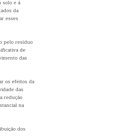
 solo e à
ltados da
ar esses
o pelo resíduo
ficativa de
vimento das
r os efeitos da
vidade das
a redução
tancial na
ibuição dos