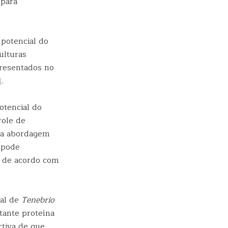
 para
 potencial do
ulturas
presentados no
l
.
otencial do
role de
, a abordagem
 pode
, de acordo com
ial de
Tenebrio
tante proteína
ctiva de que