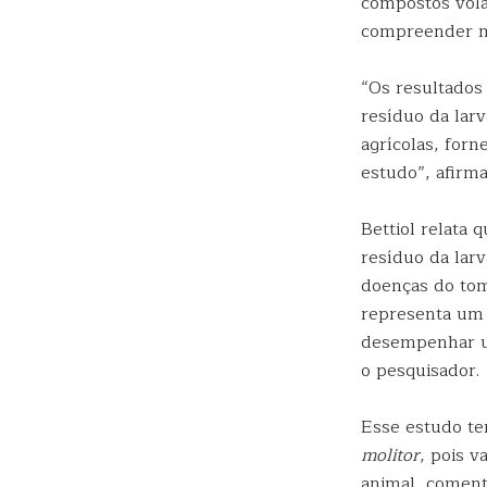
compostos volát
compreender me
“Os resultado
resíduo da lar
agrícolas, for
estudo”, afirm
Bettiol relata
resíduo da lar
doenças do tom
representa um 
desempenhar um
o pesquisador.
Esse estudo te
molitor
, pois v
animal, coment