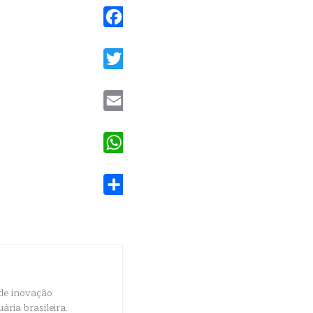
Facebook
Twitter
Email
WhatsApp
Share
de inovação
ria brasileira.