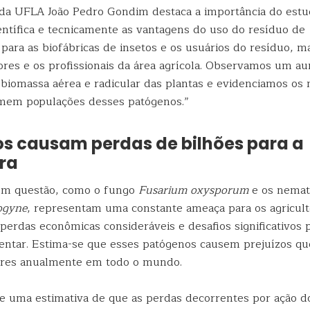
da UFLA João Pedro Gondim destaca a importância do estu
ntífica e tecnicamente as vantagens do uso do resíduo de
ó para as biofábricas de insetos e os usuários do resíduo,
ores e os profissionais da área agrícola. Observamos um a
na biomassa aérea e radicular das plantas e evidenciamos o
mem populações desses patógenos.”
s causam perdas de bilhões para a
ura
em questão, como o fungo
Fusarium oxysporum
e os nemat
ogyne
, representam uma constante ameaça para os agricult
erdas econômicas consideráveis e desafios significativos 
entar. Estima-se que esses patógenos causem prejuízos q
ares anualmente em todo o mundo.
ste uma estimativa de que as perdas decorrentes por ação 