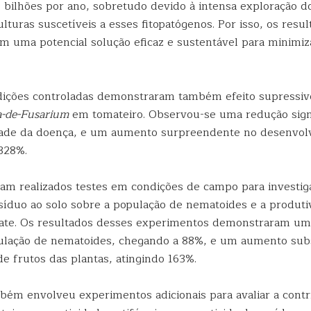
 bilhões por ano, sobretudo devido à intensa exploração do
lturas suscetíveis a esses fitopatógenos. Por isso, os resu
am uma potencial solução eficaz e sustentável para minimiz
ições controladas demonstraram também efeito supressiv
-de-Fusarium
em tomateiro. Observou-se uma redução signi
dade da doença, e um aumento surpreendente no desenvol
 328%.
ram realizados testes em condições de campo para investiga
esíduo ao solo sobre a população de nematoides e a produti
ate. Os resultados desses experimentos demonstraram um
ulação de nematoides, chegando a 88%, e um aumento subs
e frutos das plantas, atingindo 163%.
bém envolveu experimentos adicionais para avaliar a contr