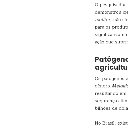
O pesquisador 
demonstrou cie
molitor
, não s
para os produt
significativo 
ação que supri
Patógeno
agricult
Os patógenos 
gênero
Meloid
resultando em p
segurança alim
bilhões de dól
No Brasil, exi