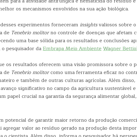
eis para a atividade antifúngica e nematicida do resíduo e
lhor os mecanismos envolvidos na sua ação biológica.
s desses experimentos forneceram
insights
valiosos sobre o
va de
Tenebrio molitor
no controle de doenças que afetam c
necendo uma base sólida para os resultados e conclusões a
a o pesquisador da
Embrapa Meio Ambiente
Wagner Bettio
 que os resultados oferecem uma visão promissora sobre o p
va de
Tenebrio molitor
como uma ferramenta eficaz no cont
ateiro e também de outras culturas agrícolas. Além disso
avanço significativo no campo da agricultura sustentável e
 papel crucial na garantia da segurança alimentar global
m potencial de garantir maior retorno da produção comerc
ai agregar valor ao resíduo gerado na produção desta impor
a o cientista. Além disso, informa o pesquisador há perspe