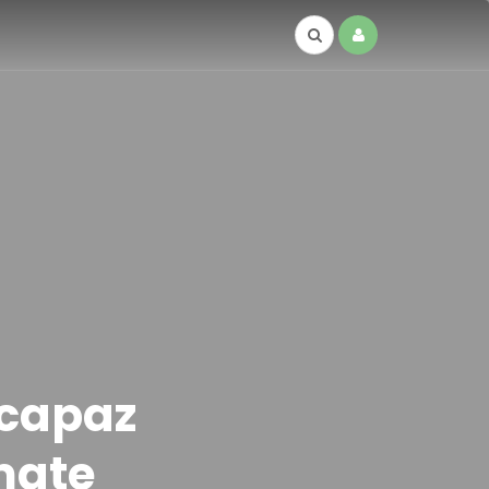
 capaz
mate