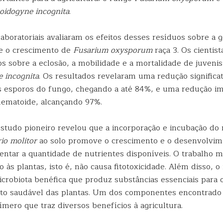
oidogyne incognita
.
aboratoriais avaliaram os efeitos desses resíduos sobre a 
e o crescimento de
Fusarium oxysporum
raça 3. Os cienti
os sobre a eclosão, a mobilidade e a mortalidade de juvenis
 incognita
. Os resultados revelaram uma redução significat
 esporos do fungo, chegando a até 84%, e uma redução i
nematoide, alcançando 97%.
estudo pioneiro revelou que a incorporação e incubação do 
io molitor
ao solo promove o crescimento e o desenvolvim
entar a quantidade de nutrientes disponíveis. O trabalho m
o às plantas, isto é, não causa fitotoxicidade. Além disso, o
robiota benéfica que produz substâncias essenciais para 
o saudável das plantas. Um dos componentes encontrado 
ímero que traz diversos benefícios à agricultura.