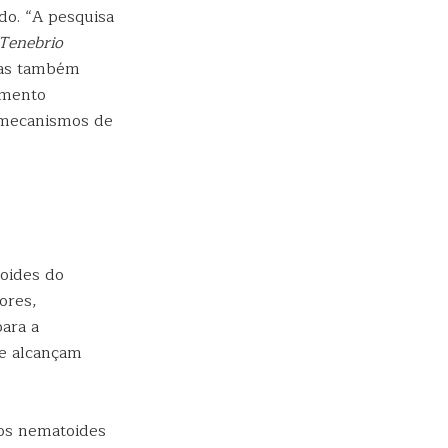
do. “A pesquisa
Tenebrio
 mas também
umento
s mecanismos de
oides do
ores,
para a
ue alcançam
dos nematoides