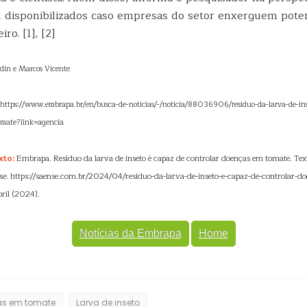
 disponibilizados caso empresas do setor enxerguem poten
ro. [1], [2]
ordin e Marcos Vicente
l: https://www.embrapa.br/en/busca-de-noticias/-/noticia/88036906/residuo-da-larva-de-in
omate?link=agencia
xto:
Embrapa. Resíduo da larva de inseto é capaz de controlar doenças em tomate. Text
se
. https://saense.com.br/2024/04/residuo-da-larva-de-inseto-e-capaz-de-controlar-d
ril (2024).
Notícias da Embrapa
Home
s em tomate
Larva de inseto