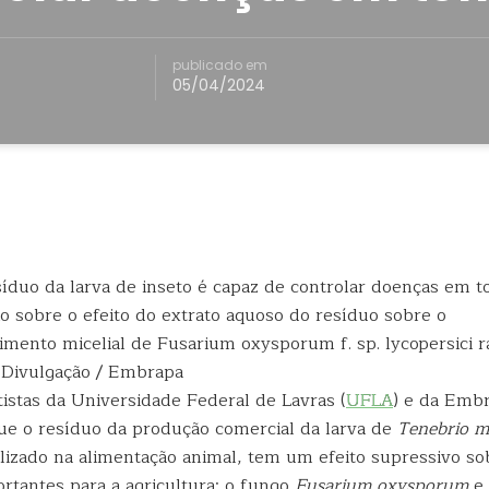
publicado em
05/04/2024
o sobre o efeito do extrato aquoso do resíduo sobre o
imento micelial de Fusarium oxysporum f. sp. lycopersici ra
 Divulgação / Embrapa
istas da Universidade Federal de Lavras (
UFLA
) e da Emb
que o resíduo da produção comercial da larva de
Tenebrio m
izado na alimentação animal, tem um efeito supressivo so
rtantes para a agricultura: o fungo
Fusarium oxysporum
e 