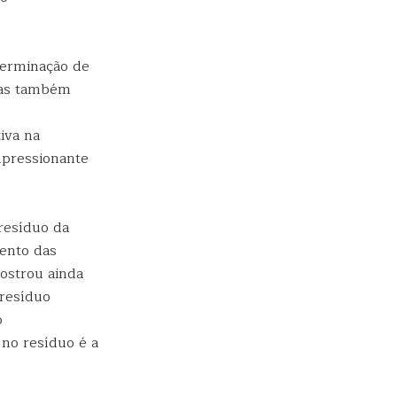
germinação de
stas também
iva na
mpressionante
resíduo da
ento das
ostrou ainda
 resíduo
o
no resíduo é a