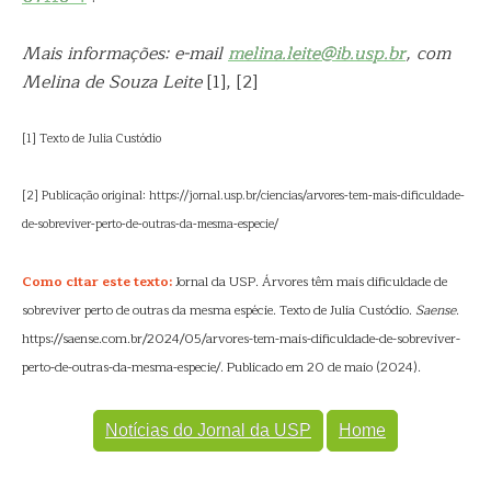
Mais informações: e-mail
melina.leite@ib.usp.br
, com
Melina de Souza Leite
[1], [2]
[1] Texto de Julia Custódio
[2] Publicação original: https://jornal.usp.br/ciencias/arvores-tem-mais-dificuldade-
de-sobreviver-perto-de-outras-da-mesma-especie/
Como citar este texto:
Jornal da USP. Árvores têm mais dificuldade de
sobreviver perto de outras da mesma espécie. Texto de Julia Custódio.
Saense
.
https://saense.com.br/2024/05/arvores-tem-mais-dificuldade-de-sobreviver-
perto-de-outras-da-mesma-especie/. Publicado em 20 de maio (2024).
Notícias do Jornal da USP
Home