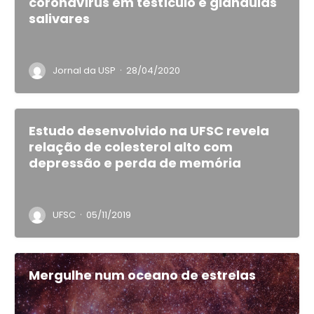
coronavírus em testículo e glândulas
salivares
·
Jornal da USP
28/04/2020
Estudo desenvolvido na UFSC revela
relação de colesterol alto com
depressão e perda de memória
·
UFSC
05/11/2019
Mergulhe num oceano de estrelas