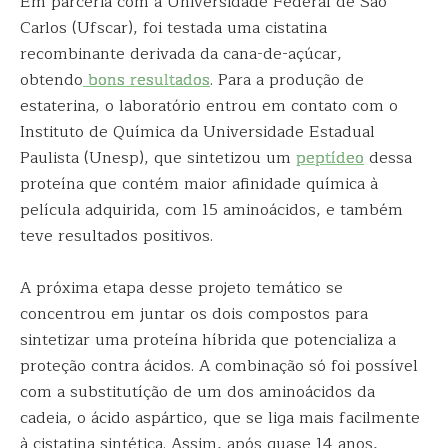
Em parceria com a Universidade Federal de São
Carlos (Ufscar), foi testada uma cistatina
recombinante derivada da cana-de-açúcar,
obtendo
bons resultados
. Para a produção de
estaterina, o laboratório entrou em contato com o
Instituto de Química da Universidade Estadual
Paulista (Unesp), que sintetizou um
peptídeo
dessa
proteína que contém maior afinidade química à
película adquirida, com 15 aminoácidos, e também
teve resultados positivos.
A próxima etapa desse projeto temático se
concentrou em juntar os dois compostos para
sintetizar uma proteína híbrida que potencializa a
proteção contra ácidos. A combinação só foi possível
com a substitutíção de um dos aminoácidos da
cadeia, o ácido aspártico, que se liga mais facilmente
à cistatina sintética. Assim, após quase 14 anos,