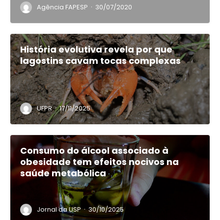
·
Agência FAPESP
30/07/2020
História evolutiva revela por que
lagostins cavam tocas complexas
·
UFPR
17/11/2025
Consumo do álcool associado à
obesidade tem efeitos nocivos na
saúde metabólica
·
Jornal da USP
30/10/2025