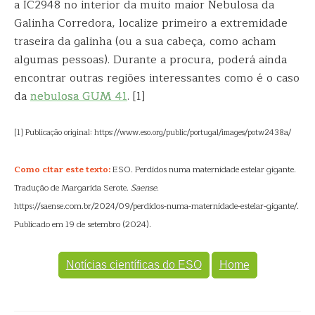
a IC2948 no interior da muito maior Nebulosa da
Galinha Corredora, localize primeiro a extremidade
traseira da galinha (ou a sua cabeça, como acham
algumas pessoas). Durante a procura, poderá ainda
encontrar outras regiões interessantes como é o caso
da
nebulosa GUM 41
. [1]
[1] Publicação original: https://www.eso.org/public/portugal/images/potw2438a/
Como citar este texto:
ESO. Perdidos numa maternidade estelar gigante.
Tradução de Margarida Serote.
Saense
.
https://saense.com.br/2024/09/perdidos-numa-maternidade-estelar-gigante/.
Publicado em 19 de setembro (2024).
Notícias científicas do ESO
Home