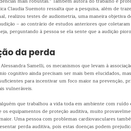
dências mais robustas.” Também autora do trabalho e prof
a Claudia Suemoto ressalta que a pesquisa, além de traz
nal, realizou testes de audiometria, uma maneira objetiva 
udição – ao contrário de estudos anteriores que coletaram
seja, perguntando à pessoa se ela sente que a audição pioro
ção da perda
Alessandra Samelli, os mecanismos que levam à associaçã
línio cognitivo ainda precisam ser mais bem elucidados, ma
suficientes para incentivar um foco maior na prevenção, p
is vulneráveis.
alguém que trabalhou a vida toda em ambiente com ruído 
os equipamentos de proteção auditiva, muito provavelme
 maior. Uma pessoa com problemas cardiovasculares tamb
esentar perda auditiva, pois estas doenças podem prejudic