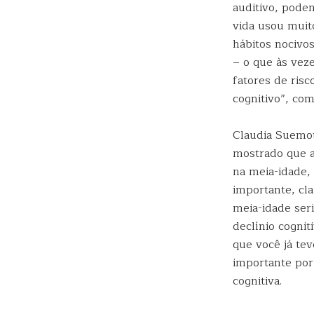
auditivo, pode
vida usou muit
hábitos nocivo
– o que às vez
fatores de risc
cognitivo”, com
Claudia Suemot
mostrado que a 
na meia-idade,
importante, cl
meia-idade seri
declínio cognit
que você já tev
importante por
cognitiva.