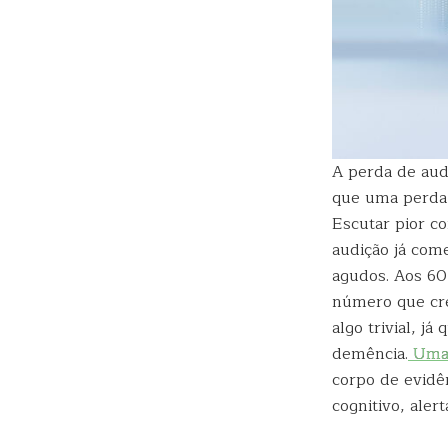
A perda de audi
que uma perda 
Escutar pior c
audição já come
agudos. Aos 60
número que cre
algo trivial, j
demência.
Uma 
corpo de evidên
cognitivo, ale