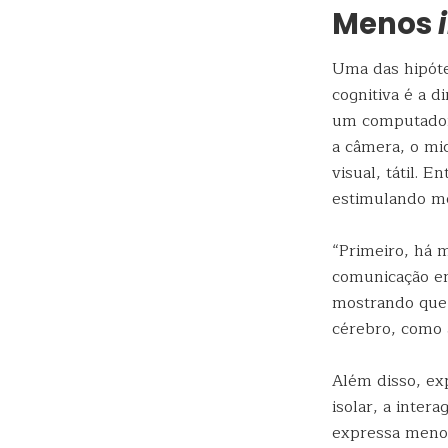
Menos
Uma das hipóte
cognitiva é a 
um computador
a câmera, o mi
visual, tátil. 
estimulando me
“Primeiro, há 
comunicação en
mostrando que
cérebro, como 
Além disso, ex
isolar, a inte
expressa menos