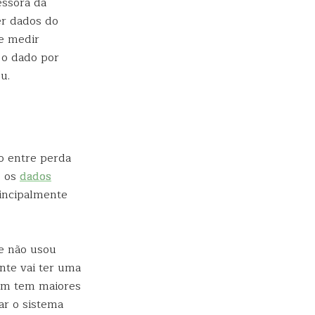
essora da
er dados do
de medir
 o dado por
u.
o entre perda
s os
dados
rincipalmente
e não usou
nte vai ter uma
ém tem maiores
ar o sistema