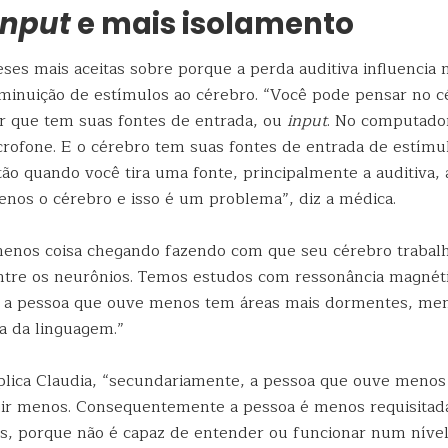
input
e mais isolamento
ses mais aceitas sobre porque a perda auditiva influencia 
diminuição de estímulos ao cérebro. “Você pode pensar no 
 que tem suas fontes de entrada, ou
input
. No computador
crofone. E o cérebro tem suas fontes de entrada de estímul
Então quando você tira uma fonte, principalmente a auditiva,
nos o cérebro e isso é um problema”, diz a médica.
menos coisa chegando fazendo com que seu cérebro trabalh
tre os neurônios. Temos estudos com ressonância magnéti
 a pessoa que ouve menos tem áreas mais dormentes, men
a da linguagem.”
plica Claudia, “secundariamente, a pessoa que ouve menos
ragir menos. Consequentemente a pessoa é menos requisitada
, porque não é capaz de entender ou funcionar num níve