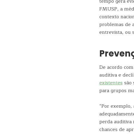
tempo gera evi
FMUSP, a médic
contexto nacio
problemas de a
entrevista, ou 
Preven
De acordo com 
auditiva e dec
existentes
são 
para grupos ma
“Por exemplo, 
adequadamente 
perda auditiva
chances de apr