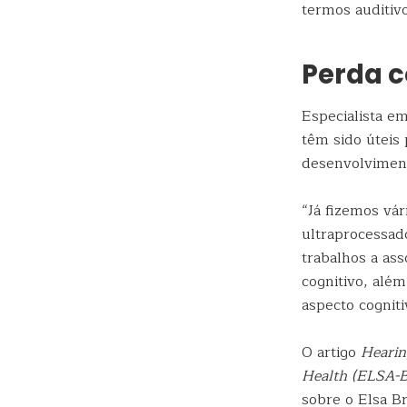
termos auditivo
Perda c
Especialista e
têm sido úteis 
desenvolvimen
“Já fizemos vá
ultraprocessad
trabalhos a as
cognitivo, alé
aspecto cogniti
O artigo
Hearin
Health (ELSA-Br
sobre o Elsa Br