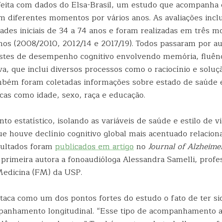
 feita com dados do Elsa-Brasil, um estudo que acompanha 
em diferentes momentos por vários anos. As avaliações inc
ades iniciais de 34 a 74 anos e foram realizadas em três 
anos (2008/2010, 2012/14 e 2017/19). Todos passaram por a
tes de desempenho cognitivo envolvendo memória, fluênc
a, que inclui diversos processos como o raciocínio e soluç
bém foram coletadas informações sobre estado de saúde e
cas como idade, sexo, raça e educação.
to estatístico, isolando as variáveis de saúde e estilo de v
e houve declínio cognitivo global mais acentuado relacion
esultados foram
publicados em artigo
no
Journal of Alzheimer
primeira autora a fonoaudióloga Alessandra Samelli, profe
Medicina (FM) da USP.
taca como um dos pontos fortes do estudo o fato de ter sid
anhamento longitudinal. “Esse tipo de acompanhamento a