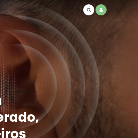
a
erado,
iros