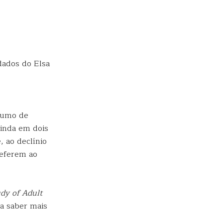
dados do Elsa
nsumo de
ainda em dois
, ao declínio
referem ao
udy of Adult
ra saber mais