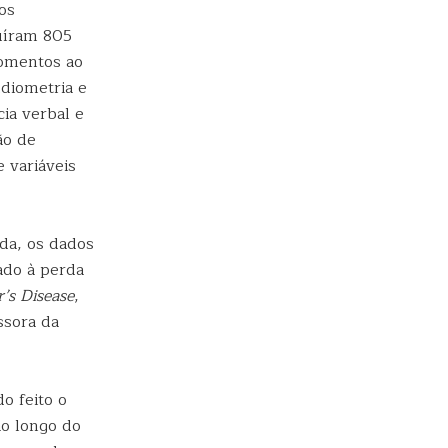
os
luíram 805
momentos ao
udiometria e
ia verbal e
ão de
 variáveis
ida, os dados
ado à perda
’s Disease
,
ssora da
o feito o
o longo do