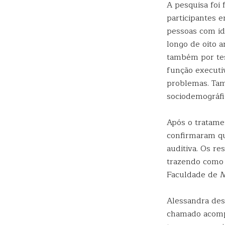
A pesquisa foi
participantes 
pessoas com id
longo de oito 
também por tes
função executiv
problemas. Tam
sociodemográfi
Após o tratamen
confirmaram qu
auditiva. Os r
trazendo como 
Faculdade de 
Alessandra des
chamado acomp