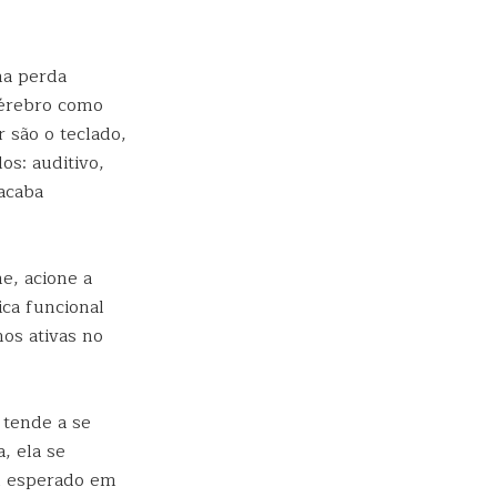
na perda
cérebro como
 são o teclado,
os: auditivo,
 acaba
e, acione a
ca funcional
os ativas no
 tende a se
, ela se
l esperado em