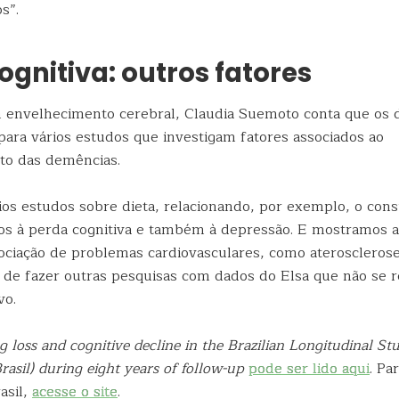
s”.
ognitiva: outros fatores
m envelhecimento cerebral, Claudia Suemoto conta que os 
para vários estudos que investigam fatores associados ao
to das demências.
rios estudos sobre dieta, relacionando, por exemplo, o co
os à perda cognitiva e também à depressão. E mostramos 
sociação de problemas cardiovasculares, como aterosclerose
m de fazer outras pesquisas com dados do Elsa que não se 
vo.
g loss and cognitive decline in the Brazilian Longitudinal St
asil) during eight years of follow-up
pode ser lido aqui
. Pa
asil,
acesse o site
.