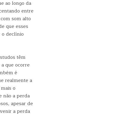
ue ao longo da
scentando entre
o com som alto
de que esses
 o declínio
estudos têm
 a que ocorre
também é
ue realmente a
 mais o
e não a perda
osos, apesar de
venir a perda