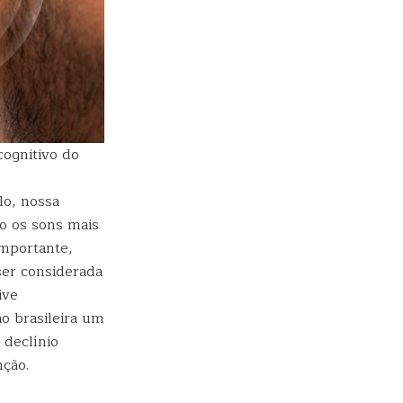
cognitivo do
lo, nossa
ão os sons mais
importante,
ser considerada
ive
o brasileira um
 declínio
nção.