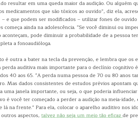
ndo resultar em uma queda maior da audição. Ou alguém q
os medicamentos que são tóxicos ao ouvido”, diz ela, acre
s – e que podem ser modificados – utilizar fones de ouvid
es começa ainda na adolescência. “Se você diminui ou impe
o aconteçam, pode diminuir a probabilidade de a pessoa ter
pleta a fonoaudióloga.
o é outra a bater na tecla da prevenção, e lembra que os 
perda auditiva mais importante para o declínio cognitivo é
 dos 40 aos 65. “A perda numa pessoa de 70 ou 80 anos 
aro. Mas dados consistentes de estudos prévios apontam q
a uma janela importante, ou seja, o que poderia influenciar
ivo é você ter começado a perder a audição na meia-idade, 
e lá na frente.” Para ela, colocar o aparelho auditivo nos id
 outros aspectos,
talvez não seja um meio tão eficaz
de pre