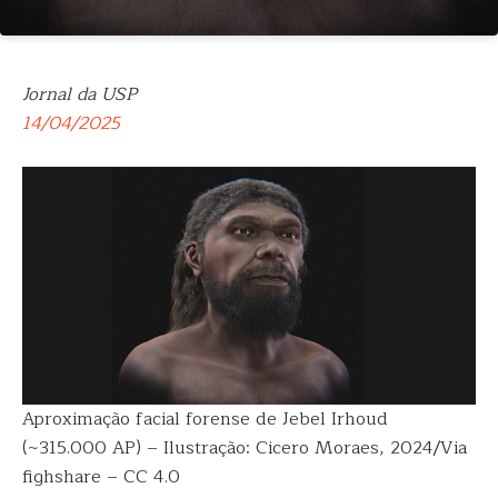
Jornal da USP
14/04/2025
Aproximação facial forense de Jebel Irhoud
(~315.000 AP) – Ilustração: Cicero Moraes, 2024/Via
fighshare – CC 4.0