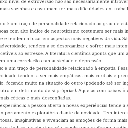
ixo nível de extroversão não são necessariamente introver
 mais sozinhas e costumam ter mais dificuldades em traba
mo: é um traço de personalidade relacionado ao grau de est
soas com alto índice de neuroticismo costumam ser mais in
 e tendem a focar em aspectos mais negativos da vida. Sã
adversidade, tendem a se desorganizar e sofrer mais inte
etíveis ao estresse. A literatura científica aponta que um a
em uma correlação com ansiedade e depressão.
e: é um traço de personalidade relacionado à empatia. Pes
bilidade tendem a ser mais empáticas, mais cordiais e pr
io, focando muito na situação do outro (podendo até ser i
outro em detrimento de si próprias). Aquelas com baixos ín
ais céticas e mais desconfiadas.
experiência: a pessoa aberta a novas experiências tende a 
comportamento exploratório diante da novidade. Tem intere
riosas, imaginativas e vivenciam as emoções de forma mais 
ixos índices de abertura são aquelas que preferem a rotina