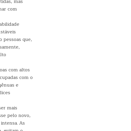
tidas, mas
lhar com
abilidade
stáveis
o pessoas que,
nsamente,
lto
soas com altos
eocupadas com o
ngênuas e
dices
ser mais
sse pelo novo,
intensa. As
, evitam o