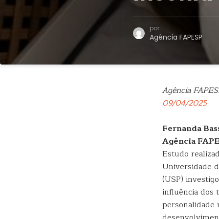
por
Agência FAPESP
Agência FAPES
09/04/2025
Fernanda Bass
Agência FAP
Estudo realiza
Universidade d
(USP) investigo
influência dos 
personalidade 
desenvolvimen