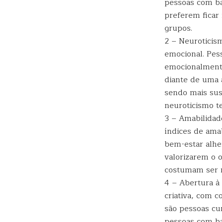
pessoas com ba
preferem ficar
grupos.
2 – Neuroticis
emocional. Pes
emocionalmente
diante de uma 
sendo mais susc
neuroticismo t
3 – Amabilidad
índices de ama
bem-estar alhe
valorizarem o 
costumam ser m
4 – Abertura à 
criativa, com 
são pessoas cu
pessoas com ba