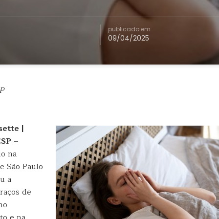
publicado em
09/04/2025
P
ette |
ESP
–
do na
e São Paulo
u a
traços de
no
to e na