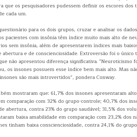
ra que os pesquisadores pudessem definir os escores dos t
de cada um.
questionário para os dois grupos, cruzar e analisar os dad
os pacientes com insônia têm índice muito mais alto de ne
rios sem insônia, além de apresentarem índices mais baixo
 abertura e de conscienciosidade. Extroversão foi o único 
ue não apresentou diferença significativa. “Neuroticismo fo
ou, os insones possuem esse índice bem mais alto. Mas n
 insones são mais introvertidos”, pondera Conway.
mbém mostraram que: 61,7% dos insones apresentaram alto
 em comparação com 32% do grupo-controle; 40,7% dos in
 de abertura, contra 23% do grupo saudável; 31,5% dos vol
ntaram baixa amabilidade em comparação com 23,2% dos nã
nes tinham baixa conscienciosidade, contra 24,1% do grupo