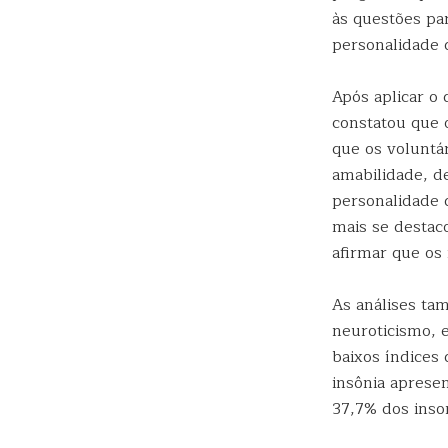
às questões pa
personalidade 
Após aplicar o 
constatou que 
que os voluntá
amabilidade, de
personalidade q
mais se destac
afirmar que os
As análises ta
neuroticismo,
baixos índices
insônia aprese
37,7% dos inso