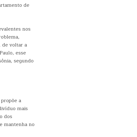
artamento de
evalentes nos
roblema,
 de voltar a
Paulo, esse
sônia, segundo
 propõe a
divíduo mais
to dos
se mantenha no