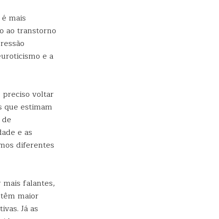
 é mais
o ao transtorno
pressão
uroticismo e a
preciso voltar
as que estimam
 de
dade e as
emos diferentes
 mais falantes,
 têm maior
ivas. Já as