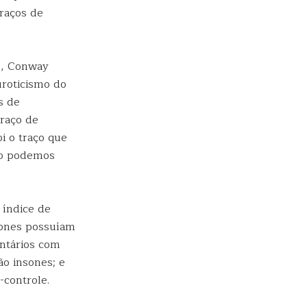
raços de
os, Conway
uroticismo do
s de
traço de
i o traço que
ão podemos
 índice de
sones possuíam
untários com
o insones; e
-controle.