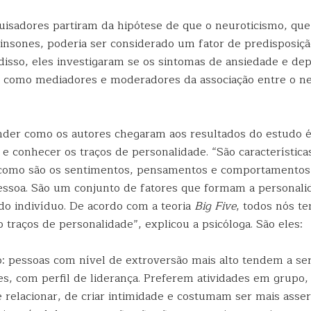
uisadores partiram da hipótese de que o neuroticismo, que
insones, poderia ser considerado um fator de predisposiçã
disso, eles investigaram se os sintomas de ansiedade e de
 como mediadores e moderadores da associação entre o ne
der como os autores chegaram aos resultados do estudo é 
 e conhecer os traços de personalidade. “São característic
como são os sentimentos, pensamentos e comportamentos
ssoa. São um conjunto de fatores que formam a personali
 do indivíduo. De acordo com a teoria
Big Five
, todos nós t
o traços de personalidade”, explicou a psicóloga. São eles:
o: pessoas com nível de extroversão mais alto tendem a ser
s, com perfil de liderança. Preferem atividades em grupo,
e relacionar, de criar intimidade e costumam ser mais assert