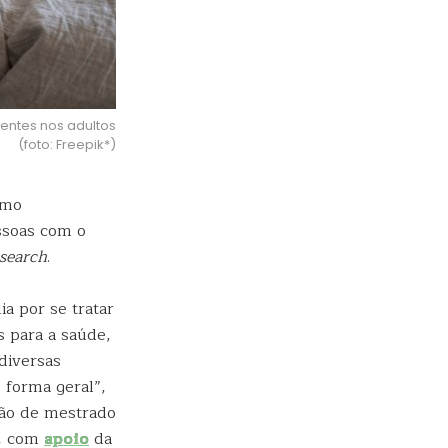
lentes nos adultos
(foto: Freepik*)
smo
essoas com o
esearch
.
a por se tratar
 para a saúde,
diversas
 forma geral”,
ção de mestrado
), com
apoio
da