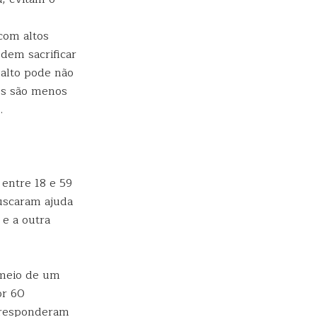
com altos
dem sacrificar
alto pode não
es são menos
.
 entre 18 e 59
uscaram ajuda
 e a outra
 meio de um
or 60
 responderam