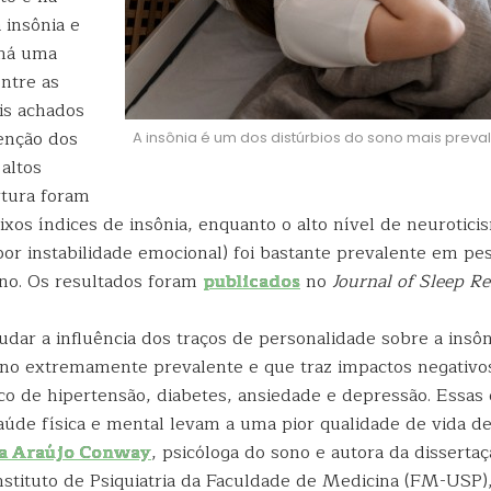
 insônia e
 há uma
entre as
is achados
enção dos
A insônia é um dos distúrbios do sono mais preva
altos
rtura foram
ixos índices de insônia, enquanto o alto nível de neurotici
 por instabilidade emocional) foi bastante prevalente em p
ono. Os resultados foram
publicados
no
Journal of Sleep R
dar a influência dos traços de personalidade sobre a insôni
no extremamente prevalente e que traz impactos negativos
co de hipertensão, diabetes, ansiedade e depressão. Essas 
aúde física e mental levam a uma pior qualidade de vida de
a Araújo Conway
, psicóloga do sono e autora da disserta
nstituto de Psiquiatria da Faculdade de Medicina (FM-USP