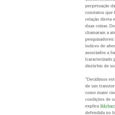
perpetuação da
constatou que
relação direta 
duas coisas. Do
chamaram a at
pesquisadores: 
índices de abe
associados a ba
(caracterizado
distúrbio de s
“Decidimos estu
de um transtor
como maior ris
condições de s
explica
Bárbar
defendida no I