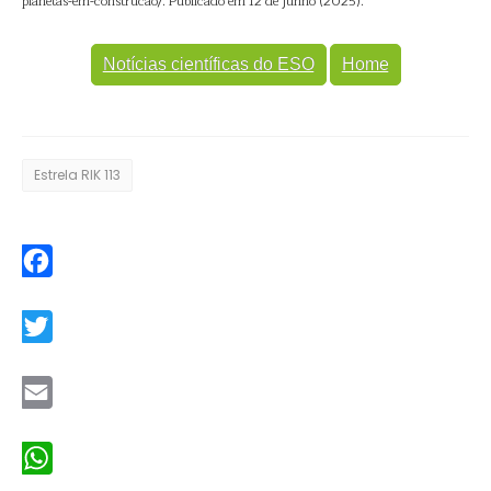
planetas-em-construcao/. Publicado em 12 de junho (2025).
Notícias científicas do ESO
Home
Estrela RIK 113
Facebook
Twitter
Email
WhatsApp