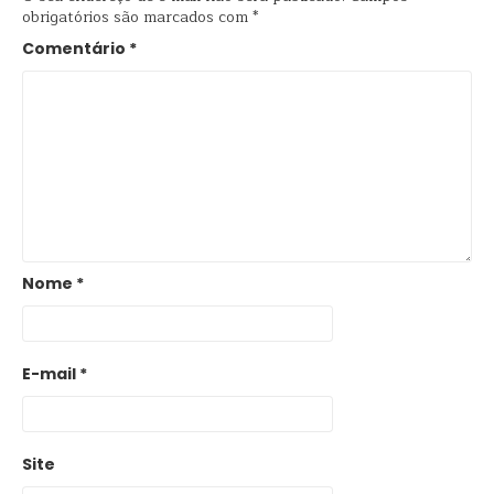
obrigatórios são marcados com
*
Comentário
*
Nome
*
E-mail
*
Site