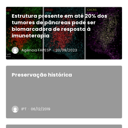
Estrutura presente em até 20% dos
tumores de pâncreas pode ser
biomarcadora de resposta à
imunoterapia
·
Agência FAPESP
20/09/2023
Preservação histórica
·
IPT
06/12/2019