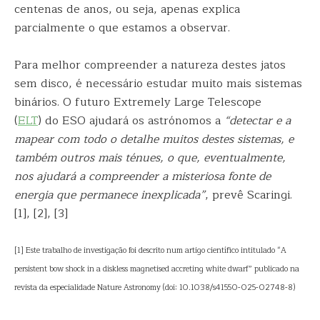
centenas de anos, ou seja, apenas explica
parcialmente o que estamos a observar.
Para melhor compreender a natureza destes jatos
sem disco, é necessário estudar muito mais sistemas
binários. O futuro Extremely Large Telescope
(
ELT
) do ESO ajudará os astrónomos a
“detectar e a
mapear com todo o detalhe muitos destes sistemas, e
também outros mais ténues, o que, eventualmente,
nos ajudará a compreender a misteriosa fonte de
energia que permanece inexplicada”
, prevê Scaringi.
[1], [2], [3]
[1] Este trabalho de investigação foi descrito num artigo científico intitulado “A
persistent bow shock in a diskless magnetised accreting white dwarf” publicado na
revista da especialidade Nature Astronomy (doi: 10.1038/s41550-025-02748-8)