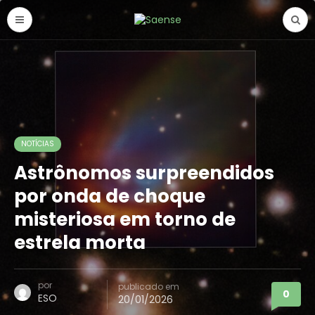
NOTÍCIAS
Astrônomos surpreendidos
por onda de choque
misteriosa em torno de
estrela morta
por
publicado em
0
ESO
20/01/2026