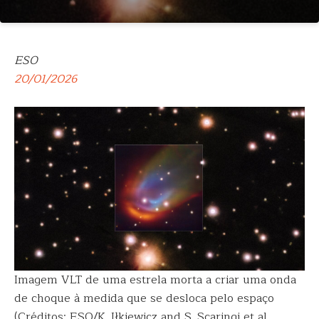
ESO
20/01/2026
Imagem VLT de uma estrela morta a criar uma onda
de choque à medida que se desloca pelo espaço
(Créditos: ESO/K. Iłkiewicz and S. Scaringi et al.