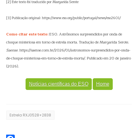
[2] Este texto foi traduzido por Margarida Serote
[3] Publicação original: https://www.eso.org/public/portugal/news/eso2601/
Como citar este texto:
ESO. Astrônomos surpreendidos por onda de
choque misteriosa em torno de estrela morta. Tradução de Margarida Serote.
Saense
. https://saense.com.br/2026/01/astronomos-surpreendidos-por-onda-
de-choque-misteriosa-em-torno-de-estrela-morta/. Publicado em 20 de janeiro
(2026).
Notícias científicas do ESO
Home
Estrela RXJ0528+2838