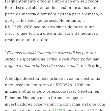
frequentemente origem a um disco em seu redor.
Este disco vai alimentando a anã branca, mas uma
parte da matéria é também ejetada para o espaço, o
que produz jatos poderosos. No entanto, a
RXJ0528+2838 não mostra sinais de possuir um
disco, o que torna a origem do jato e da nebulosa
resultante um mistério.
“
Ficámos verdadeiramente surpreendidos por
um
sistema supostamente calmo e sem disco poder dar
origem a uma nebulosa tão espetacular
”, diz Scaringi.
A equipa detectou pela primeira vez uma estranha
nebulosidade em torno da RXJ0528+2838 em
imagens obtidas pelo Telescópio Isaac Newton, em
Espanha. Notando a sua forma invulgar, os
investigadores observaram-na com mais detalhe com
o auxílio do instrumento
MUSE
montado no
VLT
do