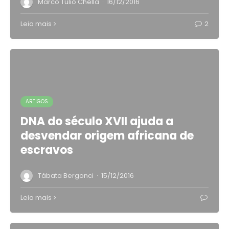
·
Marco Túlio Chella
16/12/2016
Leia mais
2
ARTIGOS
DNA do século XVII ajuda a
desvendar origem africana de
escravos
·
Tábata Bergonci
15/12/2016
Leia mais