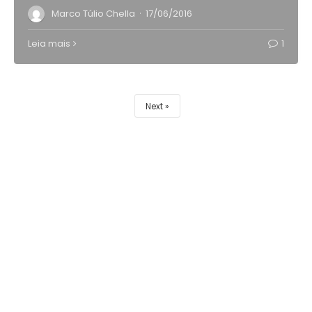
·
Marco Túlio Chella
17/06/2016
Leia mais
1
Next