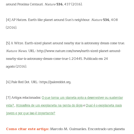
around Proxima Centauri.
Nature
536
, 437 (2016).
[4] AP Hatzes. Earth-like planet around Sun’s neighbour.
Nature
536
, 408
(2016).
[5] A Witze. Earth-sized planet around nearby star is astronomy dream come true.
Nature News
. URL: http://www.nature.com/news/earth-sized-planet-around-
nearby-star-is-astronomy-dream-come-true-1.20445. Publicado em 24
agosto (2016).
[6] Pale Red Dot. URL: https://palereddot.org.
[7] Artigos relacionados:
O que torna um planeta apto a desenvolver ou sustentar
vida?
,
Atmosfera de um exoplaneta na ponta do lápis
e
Qual é o exoplaneta mais
jovem e por que isso é importante?
Como citar este artigo:
Marcelo M. Guimarães. Encontrado um planeta