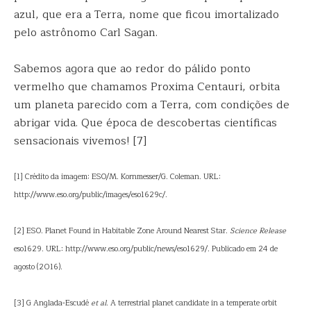
azul, que era a Terra, nome que ficou imortalizado
pelo astrônomo Carl Sagan.
Sabemos agora que ao redor do pálido ponto
vermelho que chamamos Proxima Centauri, orbita
um planeta parecido com a Terra, com condições de
abrigar vida. Que época de descobertas científicas
sensacionais vivemos! [7]
[1] Crédito da imagem: ESO/M. Kornmesser/G. Coleman. URL:
http://www.eso.org/public/images/eso1629c/.
[2] ESO. Planet Found in Habitable Zone Around Nearest Star.
Science Release
eso1629. URL: http://www.eso.org/public/news/eso1629/. Publicado em 24 de
agosto (2016).
[3] G Anglada-Escudé
et al
. A terrestrial planet candidate in a temperate orbit