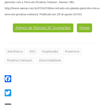
parecido com a Terra em Proxima Centauri.
Saense
. URL:
http://www.saense.com.br/2016/08/encontrado-um-planeta-parecido-com-a-
terra-em-proxima-centauri/. Publicado em 28 de agosto (2016).
Artigos de Marcelo M. Guimarães
Home
Astrofísica
ESO
Exoplaneta
Proxima b
Proxima Centauri
Zona habitável
Facebook
Twitter