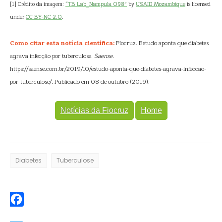
[1] Crédito da imagem:
“TB Lab_Nampula 098”
by
USAID Mozambique
is licensed
under
CC BY-NC 2.0
.
Como citar esta notícia científica:
Fiocruz. Estudo aponta que diabetes
agrava infecção por tuberculose.
Saense
.
https://saense.com.br/2019/10/estudo-aponta-que-diabetes-agrava-infeccao-
por-tuberculose/. Publicado em 08 de outubro (2019).
Notícias da Fiocruz
Home
Diabetes
Tuberculose
Facebook