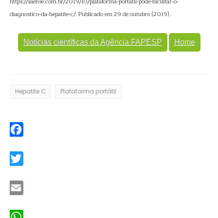
https://saense.com.br/2019/10/plataforma-portatil-pode-facilitar-o-
diagnostico-da-hepatite-c/. Publicado em 29 de outubro (2019).
Notícias científicas da Agência FAPESP
Home
Hepatite C
Plataforma portátil
Facebook
Twitter
Email