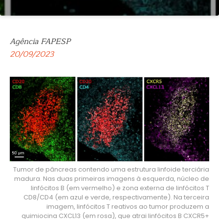
Agência FAPESP
20/09/2023
Tumor de pâncreas contendo uma estrutura linfoide terciária
madura. Nas duas primeiras imagens à esquerda, núcleo de
linfócitos B (em vermelho) e zona externa de linfócitos T
CD8/CD4 (em azul e verde, respectivamente). Na terceira
imagem, linfócitos T reativos ao tumor produzem a
quimiocina CXCL13 (em rosa), que atrai linfócitos B CXCR5+