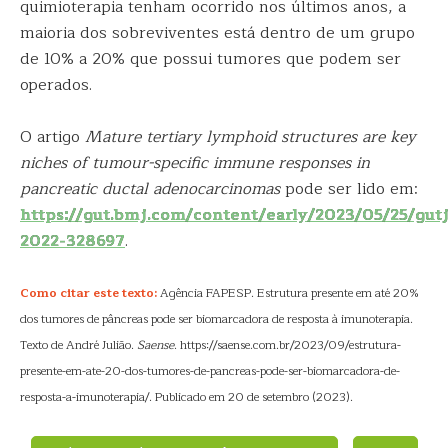
quimioterapia tenham ocorrido nos últimos anos, a
maioria dos sobreviventes está dentro de um grupo
de 10% a 20% que possui tumores que podem ser
operados.
O artigo
Mature tertiary lymphoid structures are key
niches of tumour-specific immune responses in
pancreatic ductal adenocarcinomas
pode ser lido em:
https://gut.bmj.com/content/early/2023/05/25/gutj
2022-328697
.
Como citar este texto:
Agência FAPESP. Estrutura presente em até 20%
dos tumores de pâncreas pode ser biomarcadora de resposta à imunoterapia.
Texto de André Julião.
Saense
. https://saense.com.br/2023/09/estrutura-
presente-em-ate-20-dos-tumores-de-pancreas-pode-ser-biomarcadora-de-
resposta-a-imunoterapia/. Publicado em 20 de setembro (2023).