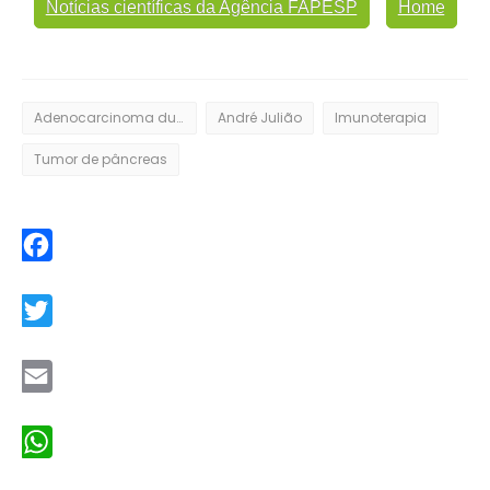
Notícias científicas da Agência FAPESP
Home
Adenocarcinoma ductal
André Julião
Imunoterapia
Tumor de pâncreas
Facebook
Twitter
Email
WhatsApp