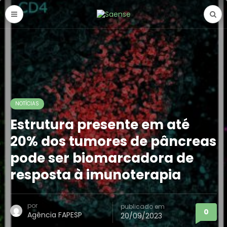
NOTÍCIAS
Estrutura presente em até
20% dos tumores de pâncreas
pode ser biomarcadora de
resposta à imunoterapia
por
publicado em
0
Agência FAPESP
20/09/2023