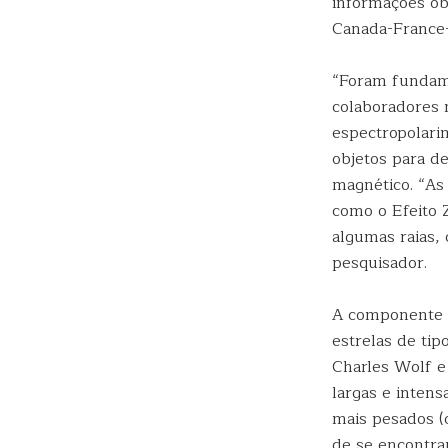
informações ob
Canada-France-
“Foram fundame
colaboradores n
espectropolarim
objetos para d
magnético. “As
como o Efeito 
algumas raias,
pesquisador.
A componente m
estrelas de t
Charles Wolf e
largas e intens
mais pesados (c
de se encontra