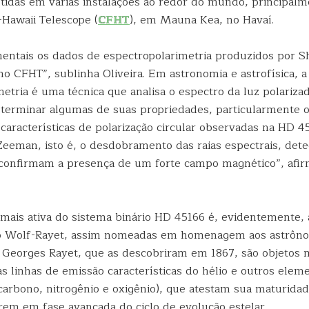
tidas em várias instalações ao redor do mundo, principal
Hawaii Telescope (
CFHT
), em Mauna Kea, no Havaí.
ntais os dados de espectropolarimetria produzidos por S
o CFHT”, sublinha Oliveira. Em astronomia e astrofísica, a
etria é uma técnica que analisa o espectro da luz polariza
eterminar algumas de suas propriedades, particularmente 
 características de polarização circular observadas na HD 
Zeeman, isto é, o desdobramento das raias espectrais, det
 confirmam a presença de um forte campo magnético”, afir
ais ativa do sistema binário HD 45166 é, evidentemente,
ipo Wolf-Rayet, assim nomeadas em homenagem aos astrôn
 Georges Rayet, que as descobriram em 1867, são objetos
as linhas de emissão características do hélio e outros ele
arbono, nitrogênio e oxigênio), que atestam sua maturidade,
rem em fase avançada do ciclo de evolução estelar.