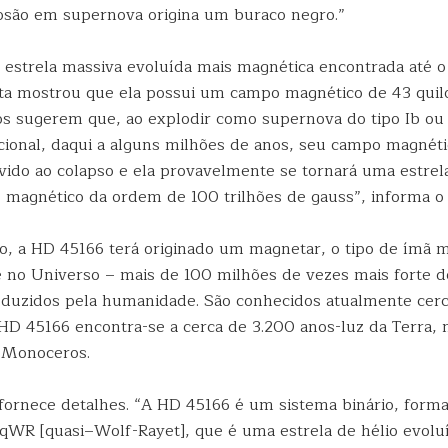
osão em supernova origina um buraco negro.”
 estrela massiva evoluída mais magnética encontrada até 
a mostrou que ela possui um campo magnético de 43 quil
os sugerem que, ao explodir como supernova do tipo Ib ou 
acional, daqui a alguns milhões de anos, seu campo magnéti
vido ao colapso e ela provavelmente se tornará uma estrel
agnético da ordem de 100 trilhões de gauss”, informa o 
 a HD 45166 terá originado um magnetar, o tipo de ímã 
 no Universo – mais de 100 milhões de vezes mais forte d
oduzidos pela humanidade. São conhecidos atualmente cer
HD 45166 encontra-se a cerca de 3.200 anos-luz da Terra, 
 Monoceros.
fornece detalhes. “A HD 45166 é um sistema binário, for
o qWR [quasi–Wolf-Rayet], que é uma estrela de hélio evolu