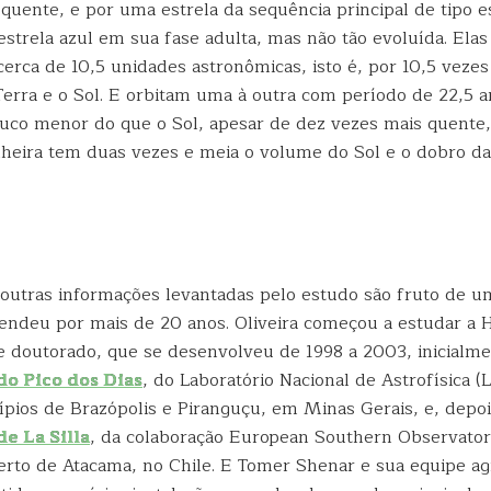
uente, e por uma estrela da sequência principal de tipo e
strela azul em sua fase adulta, mas não tão evoluída. Elas
erca de 10,5 unidades astronômicas, isto é, por 10,5 vezes 
Terra e o Sol. E orbitam uma à outra com período de 22,5 
uco menor do que o Sol, apesar de dez vezes mais quente
heira tem duas vezes e meia o volume do Sol e o dobro da
 outras informações levantadas pelo estudo são fruto de u
endeu por mais de 20 anos. Oliveira começou a estudar a
e doutorado, que se desenvolveu de 1998 a 2003, inicialm
do Pico dos Dias
, do Laboratório Nacional de Astrofísica (
ípios de Brazópolis e Piranguçu, em Minas Gerais, e, depoi
e La Silla
, da colaboração European Southern Observator
erto de Atacama, no Chile. E Tomer Shenar e sua equipe a