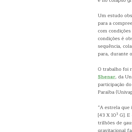
e no colapso gr
Um estudo obse
para a compree
com condições 
condições é ob
sequência, col
para, durante 
O trabalho foi 
Shenar
, da Un
participação do
Paraíba (Univap
“A estrela que
3
[43 X 10
G]. E
trilhões de gau
gravitacional f