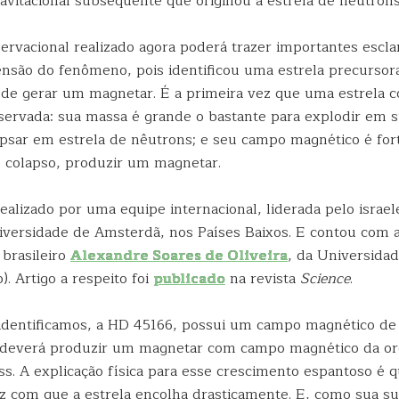
avitacional subsequente que originou a estrela de nêutrons
rvacional realizado agora poderá trazer importantes escl
nsão do fenômeno, pois identificou uma estrela precursor
de gerar um magnetar. É a primeira vez que uma estrela 
servada: sua massa é grande o bastante para explodir em 
apsar em estrela de nêutrons; e seu campo magnético é fort
o colapso, produzir um magnetar.
realizado por uma equipe internacional, liderada pelo israe
iversidade de Amsterdã, nos Países Baixos. E contou com 
 brasileiro
Alexandre Soares de Oliveira
, da Universida
). Artigo a respeito foi
publicado
na revista
Science
.
 identificamos, a HD 45166, possui um campo magnético de
 deverá produzir um magnetar com campo magnético da o
ss. A explicação física para esse crescimento espantoso é 
az com que a estrela encolha drasticamente. E, como sua su