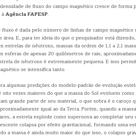
 densidade de fluxo do campo magnético cresce de forma p
a à
Agência FAPESP
.
 fluxo é dada pelo número de linhas de campo magnético
área. E, para ter ideia do que o pesquisador está dizendo,
m estrelas de nêutrons, massas da ordem de 1,1 a 2,1 mass
 esferas de apenas 20 quilômetros de raio, aproximadame
estrela de nêutrons é extremamente pequena. E isso permi
nético se intensifica tanto.
bra algumas predições do modelo-padrão de evolução estela
 oito vezes maiores do que a massa do Sol evoluem como 
tam grande parte de seu material, o que sobra é o caroço 
roximadamente igual ao da Terra. Porém, quando a massa 
lares, a estrela explode como supernova ao completar seu c
escente colapsa por efeito gravitacional, formando uma est
do a massa é ainda muito maior do que isso, o colapso grav