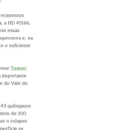
.
arecimentos
a, a HD 45166,
com essas
supernova e, na
e o suficiente
lense
Tomer
a importante
de do Vale do
 43 quilogauss
rdem de 100
que o colapso
perfície se