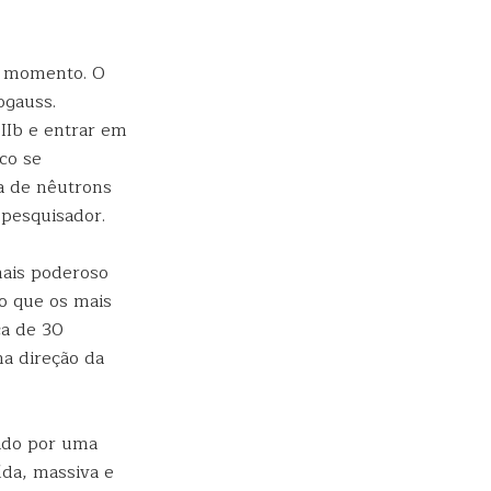
o momento. O
ogauss.
IIb e entrar em
co se
a de nêutrons
pesquisador.
mais poderoso
o que os mais
ca de 30
na direção da
mado por uma
ída, massiva e