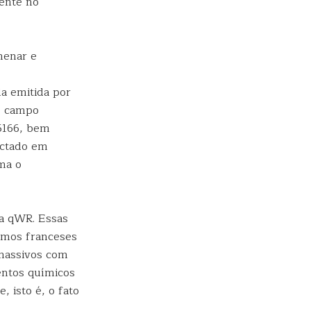
mente no
henar e
da emitida por
o campo
45166, bem
ectado em
ma o
 a qWR. Essas
omos franceses
 massivos com
mentos químicos
 isto é, o fato