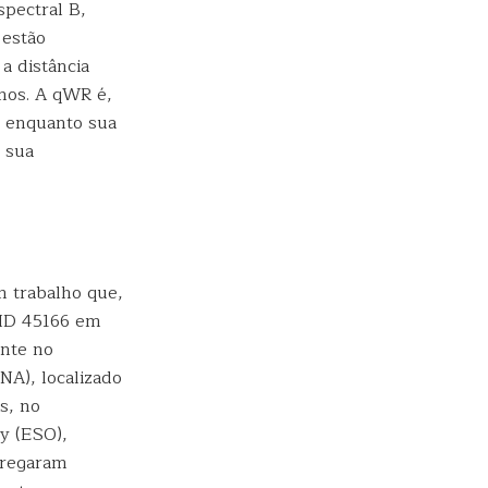
spectral B,
 estão
a distância
anos. A qWR é,
, enquanto sua
 sua
m trabalho que,
 HD 45166 em
ente no
LNA), localizado
s, no
y (ESO),
gregaram