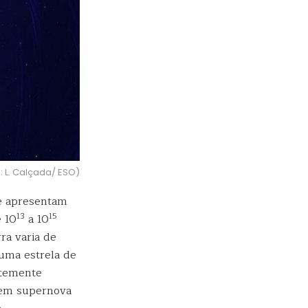
: L. Calçada/ ESO)
e apresentam
13
15
 10
a 10
ra varia de
uma estrela de
ntemente
 em supernova