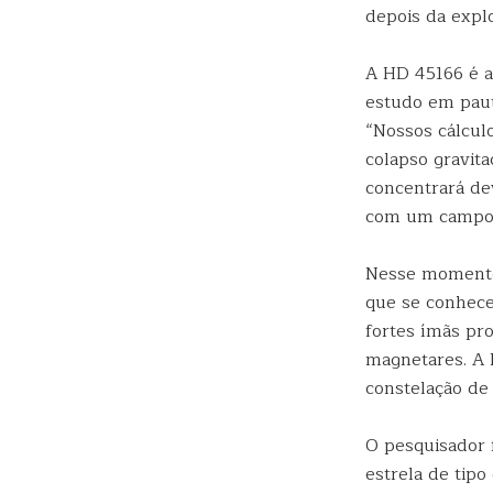
depois da expl
A HD 45166 é a
estudo em paut
“Nossos cálcul
colapso gravit
concentrará de
com um campo m
Nesse momento,
que se conhece
fortes ímãs pr
magnetares. A 
constelação de
O pesquisador 
estrela de tip