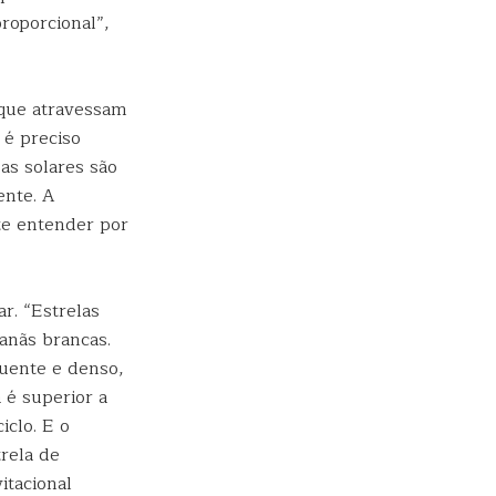
roporcional”,
 que atravessam
 é preciso
as solares são
nte. A
te entender por
r. “Estrelas
anãs brancas.
quente e denso,
é superior a
iclo. E o
rela de
itacional