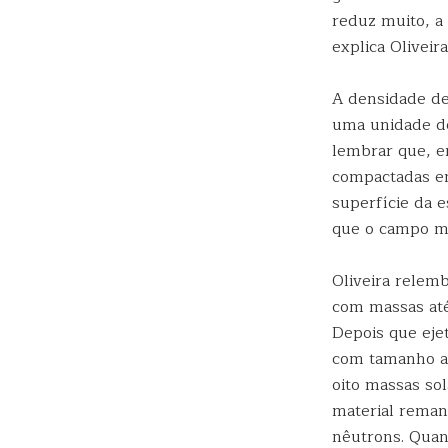
reduz muito, a
explica Oliveir
A densidade de
uma unidade de 
lembrar que, e
compactadas em
superfície da 
que o campo mag
Oliveira relem
com massas até
Depois que eje
com tamanho ap
oito massas so
material reman
nêutrons. Quan