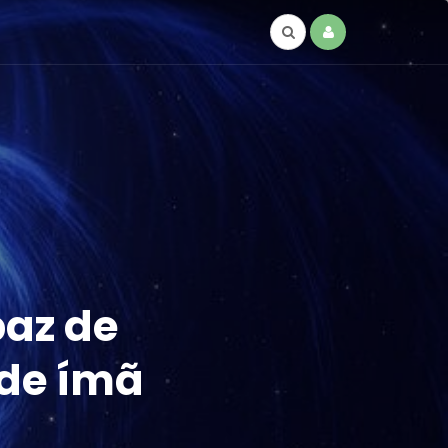
paz de
 de ímã