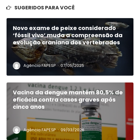
SUGERIDOS PARA VOCÊ
Novo exame de peixe considerado
‘fóssil vivo’ muda a compreensão da
evolução craniana dos vertebrados
·
Agência FAPESP
07/05/2025
Vacina da dengue mantém 80,5% de
eficácia contra casos graves após
cinco anos
·
Agência FAPESP
09/03/2026