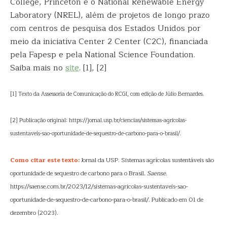
College, Princeton e o National Renewable Energy
Laboratory (NREL), além de projetos de longo prazo
com centros de pesquisa dos Estados Unidos por
meio da iniciativa Center 2 Center (C2C), financiada
pela Fapesp e pela National Science Foundation.
Saiba mais no
site
. [1], [2]
[1] Texto da Assessoria de Comunicação do RCGI, com edição de Júlio Bernardes.
[2] Publicação original: https://jornal.usp.br/ciencias/sistemas-agricolas-
sustentaveis-sao-oportunidade-de-sequestro-de-carbono-para-o-brasil/.
Como citar este texto:
Jornal da USP. Sistemas agrícolas sustentáveis são
oportunidade de sequestro de carbono para o Brasil.
Saense
.
https://saense.com.br/2023/12/sistemas-agricolas-sustentaveis-sao-
oportunidade-de-sequestro-de-carbono-para-o-brasil/. Publicado em 01 de
dezembro (2023).