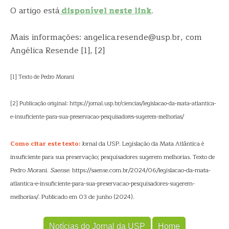
O artigo está
disponível neste link
.
Mais informações: angelica.resende@usp.br, com
Angélica Resende [1], [2]
[1] Texto de Pedro Morani
[2] Publicação original: https://jornal.usp.br/ciencias/legislacao-da-mata-atlantica-
e-insuficiente-para-sua-preservacao-pesquisadores-sugerem-melhorias/
Como citar este texto:
Jornal da USP. Legislação da Mata Atlântica é
insuficiente para sua preservação; pesquisadores sugerem melhorias. Texto de
Pedro Morani.
Saense
. https://saense.com.br/2024/06/legislacao-da-mata-
atlantica-e-insuficiente-para-sua-preservacao-pesquisadores-sugerem-
melhorias/. Publicado em 03 de junho (2024).
Notícias do Jornal da USP
Home