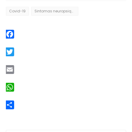
Covid-19
Sintomas neuropsiquiátricos
Facebook
Twitter
Email
WhatsApp
Share