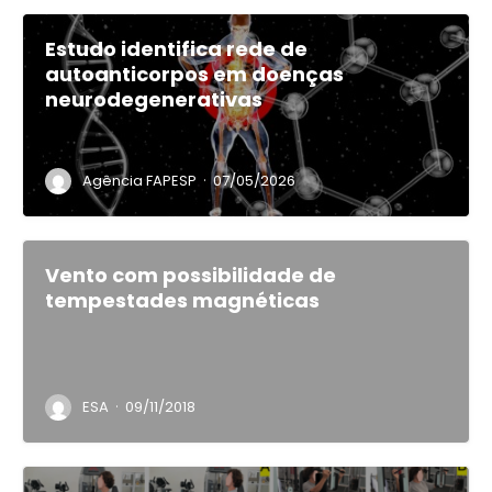
Estudo identifica rede de
autoanticorpos em doenças
neurodegenerativas
·
Agência FAPESP
07/05/2026
Vento com possibilidade de
tempestades magnéticas
·
ESA
09/11/2018