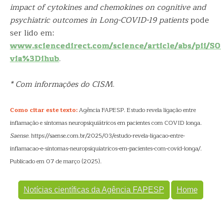
impact of cytokines and chemokines on cognitive and
psychiatric outcomes in Long-COVID-19 patients
pode
ser lido em:
www.sciencedirect.com/science/article/abs/pii/
via%3Dihub
.
* Com informações do CISM
.
Como citar este texto:
Agência FAPESP. Estudo revela ligação entre
inflamação e sintomas neuropsiquiátricos em pacientes com COVID longa.
Saense
. https://saense.com.br/2025/03/estudo-revela-ligacao-entre-
inflamacao-e-sintomas-neuropsiquiatricos-em-pacientes-com-covid-longa/.
Publicado em 07 de março (2025).
Notícias científicas da Agência FAPESP
Home