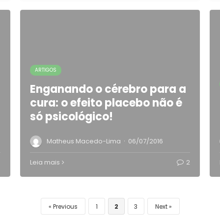
ARTIGOS
Enganando o cérebro para a
cura: o efeito placebo não é
só psicológico!
·
Matheus Macedo-Lima
06/07/2016
Leia mais
2
Previous
1
2
3
Next