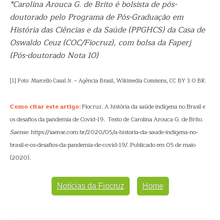
*Carolina Arouca G. de Brito é bolsista de pós-
doutorado pelo Programa de Pós-Graduação em
História das Ciências e da Saúde (PPGHCS) da Casa de
Oswaldo Ceuz (COC/Fiocruz), com bolsa da Faperj
(Pós-doutorado Nota 10)
[1] Foto: Marcello Casal Jr. – Agência Brasil, Wikimedia Commons, CC BY 3.0 BR.
Como citar este artigo:
Fiocruz. A história da saúde indígena no Brasil e
os desafios da pandemia de Covid-19. Texto de Carolina Arouca G. de Brito.
Saense
. https://saense.com.br/2020/05/a-historia-da-saude-indigena-no-
brasil-e-os-desafios-da-pandemia-de-covid-19/. Publicado em 05 de maio
(2020).
Notícias da Fiocruz
Home