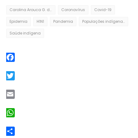
Carolina Arouca G. de Brito
Coronavírus
Covid-19
Epidemia
H1N1
Pandemia
Populações indígenas
Saúde indígena
Facebook
Twitter
Email
WhatsApp